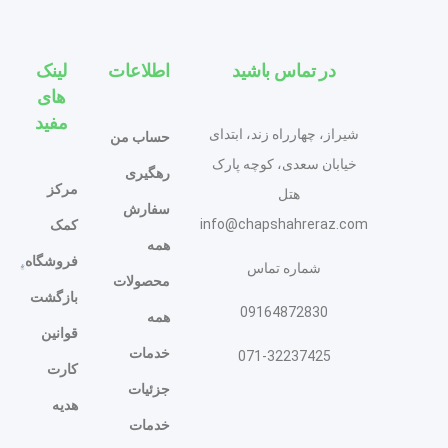
در تماس باشید
اطلاعات
لینک
های
مفید
شیراز، چهارراه زند، ابتدای
حساب من
خیابان سعدی، کوچه پارک
رهگیری
مرکز
هتل
سفارش
info@chapshahreraz.com
کمک
همه
فروشگاه
شماره تماس
محصولات
بازگشت
09164872830
همه
قوانین
خدمات
071-32237425
کارت
جزئیات
هدیه
خدمات