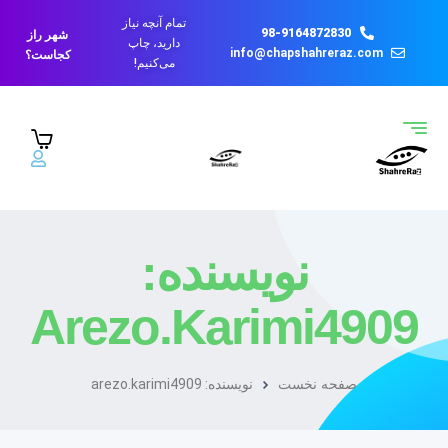
تمام آنچه نیاز
98-9164872830
شهر راز
دارید، چاپ
info@chapshahreraz.com
کجاست؟
می‌کنیم!
نویسنده:
Arezo.karimi4909
صفحه نخست
نویسنده: arezo.karimi4909