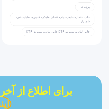
پرچم تی
چاپ، فنجان نعلبکی، چاپ فنجان نعلبکی، فنجون، سابلیمیشن،
شهرراز
چاپ، لباس، تیشرت، DTF چاپ، لباس، تیشرت، DTF
برای اطلاع از آخ
این