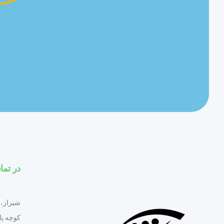
در تما
شیراز، 
کوچه پ