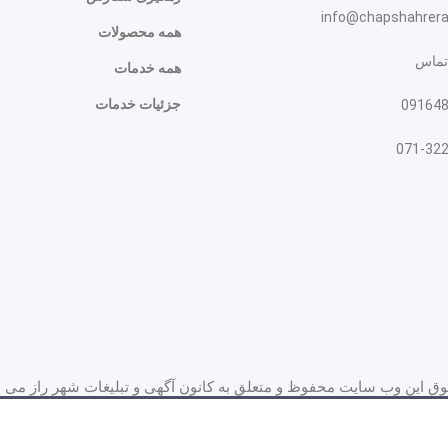
info@chapshahrer
همه محصولات
تماس
همه خدمات
جزئیات خدمات
09164
071-32
ق این وب سایت محفوظ و متعلق به کانون آگهی و تبلیغات شهر راز می ب