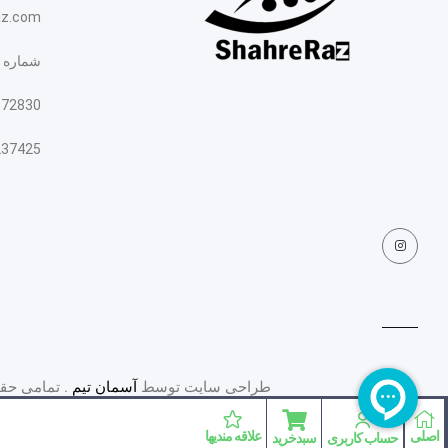
az.com
شماره 
872830
237425
طراحی سایت توسط
آسمان تیم
. تمامی حقو
اصلی
علاقه مندیها
حساب کاربری
سبدخرید