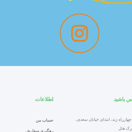
س باشید
اطلاعات
چهارراه زند، ابتدای خیابان سعدی،
حساب من
ارک هتل
رهگیری سفارش