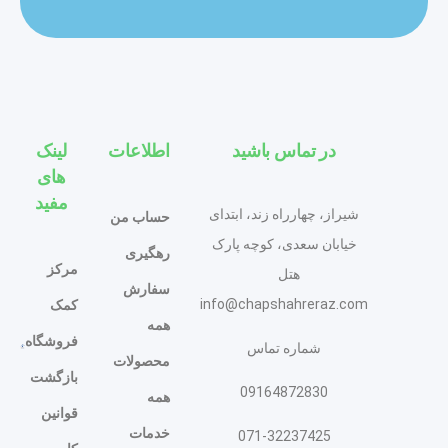
در تماس باشید
اطلاعات
لینک
های
مفید
شیراز، چهارراه زند، ابتدای
حساب من
خیابان سعدی، کوچه پارک
رهگیری
مرکز
هتل
سفارش
info@chapshahreraz.com
کمک
همه
فروشگاه
شماره تماس
محصولات
بازگشت
09164872830
همه
قوانین
خدمات
071-32237425