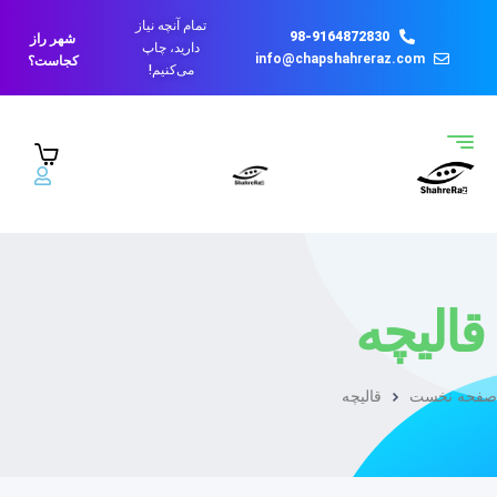
تمام آنچه نیاز
98-9164872830
شهر راز
دارید، چاپ
info@chapshahreraz.com
کجاست؟
می‌کنیم!
قالیچه
صفحه نخست
قالیچه