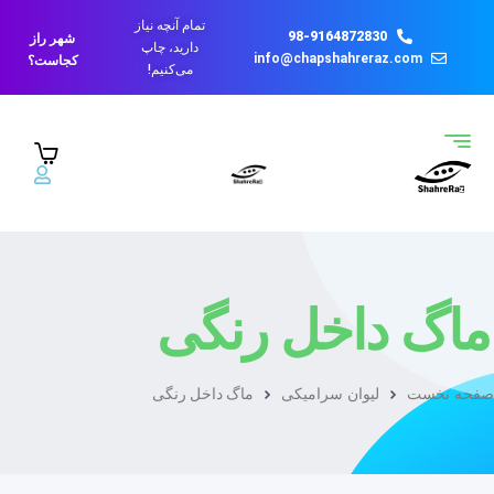
تمام آنچه نیاز
98-9164872830
شهر راز
دارید، چاپ
info@chapshahreraz.com
کجاست؟
می‌کنیم!
ماگ داخل رنگی
صفحه نخست
لیوان سرامیکی
ماگ داخل رنگی