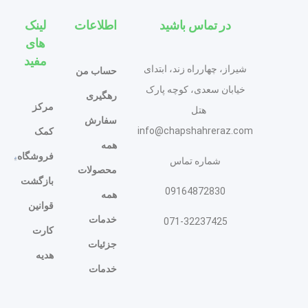
در تماس باشید
اطلاعات
لینک
های
مفید
شیراز، چهارراه زند، ابتدای
حساب من
خیابان سعدی، کوچه پارک
رهگیری
مرکز
هتل
سفارش
info@chapshahreraz.com
کمک
همه
فروشگاه
شماره تماس
محصولات
بازگشت
09164872830
همه
قوانین
خدمات
071-32237425
کارت
جزئیات
هدیه
خدمات