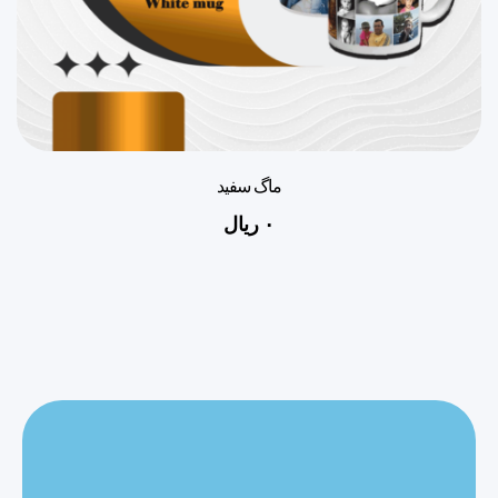
ماگ سفید
۰
ریال