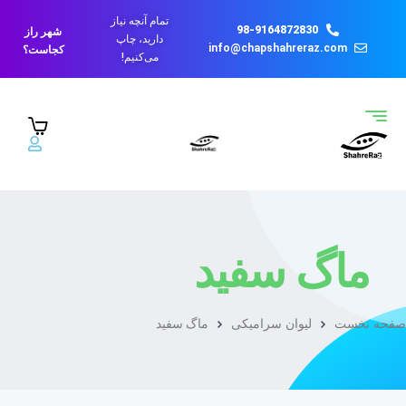
تمام آنچه نیاز
98-9164872830
شهر راز
دارید، چاپ
info@chapshahreraz.com
کجاست؟
می‌کنیم!
ماگ سفید
صفحه نخست
لیوان سرامیکی
ماگ سفید