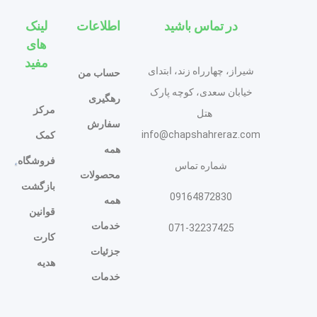
در تماس باشید
اطلاعات
لینک
های
مفید
شیراز، چهارراه زند، ابتدای
حساب من
خیابان سعدی، کوچه پارک
رهگیری
مرکز
هتل
سفارش
info@chapshahreraz.com
کمک
همه
فروشگاه
شماره تماس
محصولات
بازگشت
09164872830
همه
قوانین
خدمات
071-32237425
کارت
جزئیات
هدیه
خدمات