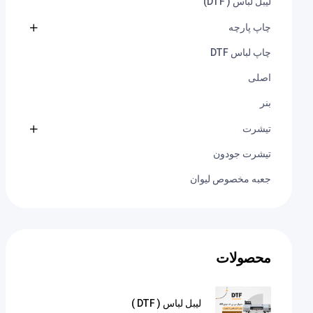
لیبل لباس ( DTF)
چاپ پارچه
چاپ لباس DTF
اصلی
بنر
تیشرت
تیشرت جودون
جعبه مخصوص لیوان
محصولات
لیبل لباس ( DTF )