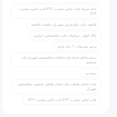
حذف شرط: چاپ، لباس، تیشرت، DTF چاپ، لباس، تیشرت،
DTF
قالیچه، چاپ، تابلو فرش، شهر راز، تبلیغات، قالیچه
ماگ، لیوان ، سرامیک، چاپ، سابلیمیشن، حرارتی
پرچم، تشریفات، T، پایه، پارچه
پرچم،ساحلی،پارچه،چاپ،تبلیغات،سابلیمیشن،شهرراز،چاپ
مستقیم
پرچم تی
چاپ، فنجان نعلبکی، چاپ فنجان نعلبکی، فنجون، سابلیمیشن،
شهرراز
چاپ، لباس، تیشرت، DTF چاپ، لباس، تیشرت، DTF