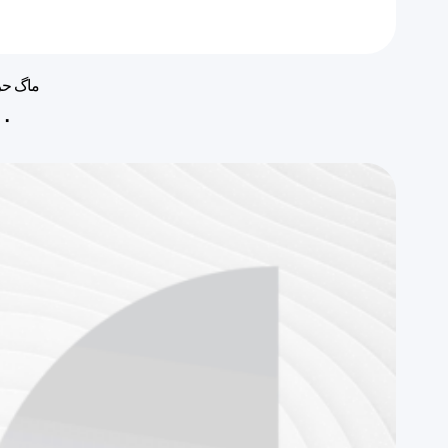
ماگ حر
۰