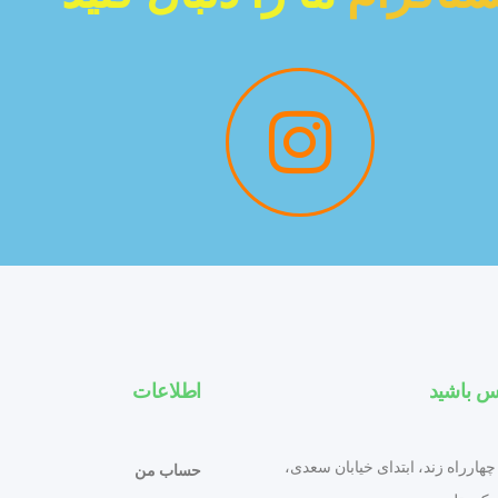
س باشید
اطلاعات
چهارراه زند، ابتدای خیابان سعدی،
حساب من