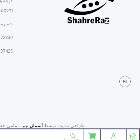
کوچه پ
az.com
شماره 
872830
237425
طراحی سایت توسط
آسمان تیم
. تمامی حقو