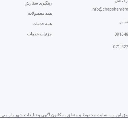
ارک هتل
رهگیری سفارش
info@chapshahrer
همه محصولات
تماس
همه خدمات
جزئیات خدمات
09164
071-32
ق این وب سایت محفوظ و متعلق به کانون آگهی و تبلیغات شهر راز می ب