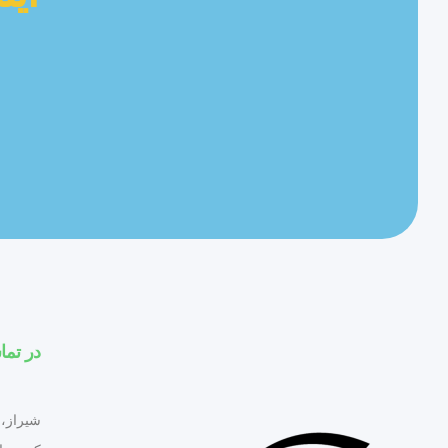
در تما
شیراز، 