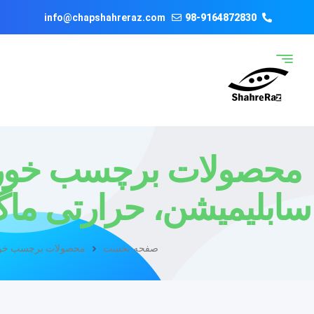
info@chapshahreraz.com
98-9164872830
محصولات برچسب خورده
سابلیمیشن، حرارتی ماگ
صفحه نخست
محصولات برچسب خورده