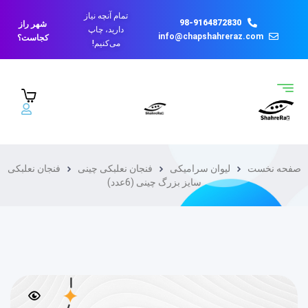
تمام آنچه نیاز
98-9164872830
شهر راز
دارید، چاپ
info@chapshahreraz.com
کجاست؟
می‌کنیم!
صفحه نخست
لیوان سرامیکی
فنجان نعلبکی چینی
فنجان نعلبکی
سایز بزرگ چینی (6عدد)