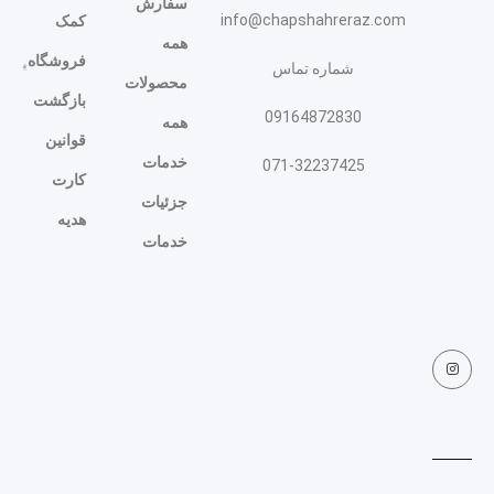
سفارش
info@chapshahreraz.com
کمک
همه
فروشگاه
شماره تماس
محصولات
بازگشت
09164872830
همه
قوانین
خدمات
071-32237425
کارت
جزئیات
هدیه
خدمات