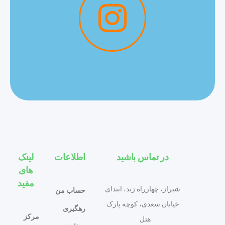
در تماس باشید
اطلاعات
لینک
های
مفید
شیراز، چهارراه زند، ابتدای
حساب من
خیابان سعدی، کوچه پارک
رهگیری
مرکز
هتل