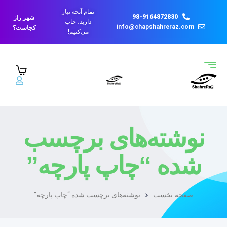
تمام آنچه نیاز
98-9164872830
شهر راز
دارید، چاپ
info@chapshahreraz.com
کجاست؟
می‌کنیم!
نوشته‌های برچسب
شده “چاپ پارچه”
صفحه نخست
نوشته‌های برچسب شده “چاپ پارچه”