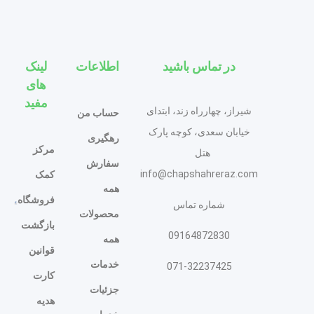
در تماس باشید
اطلاعات
لینک
های
مفید
شیراز، چهارراه زند، ابتدای
حساب من
خیابان سعدی، کوچه پارک
رهگیری
مرکز
هتل
سفارش
info@chapshahreraz.com
کمک
همه
فروشگاه
شماره تماس
محصولات
بازگشت
09164872830
همه
قوانین
خدمات
071-32237425
کارت
جزئیات
هدیه