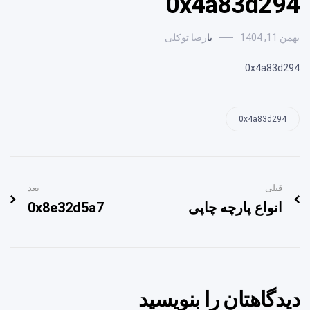
0x4a83d294
بهمن 11, 1404
با
رضا توکلی
0x4a83d294
0x4a83d294
قبلی
بعد
انواع پارچه چاپی
0x8e32d5a7
دیدگاهتان را بنویسید