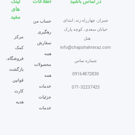
در تماس باشید
اطلاعات
لینک
های
مفید
شیراز، چهارراه زند، ابتدای
حساب من
خیابان سعدی، کوچه پارک
رهگیری
مرکز
هتل
سفارش
info@chapshahreraz.com
کمک
همه
فروشگاه
شماره تماس
محصولات
بازگشت
09164872830
همه
قوانین
خدمات
071-32237425
کارت
جزئیات
هدیه
خدمات