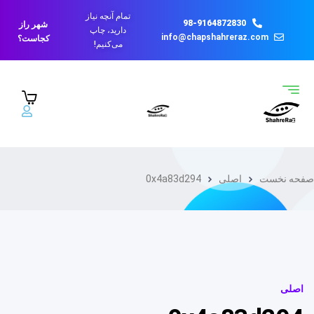
تمام آنچه نیاز
98-9164872830
شهر راز
دارید، چاپ
info@chapshahreraz.com
کجاست؟
می‌کنیم!
صفحه نخست
اصلی
0x4a83d294
اصلی